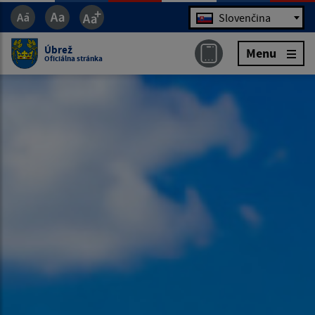
Jazyk
Slovenčina
Úbrež
Menu
Oficiálna stránka