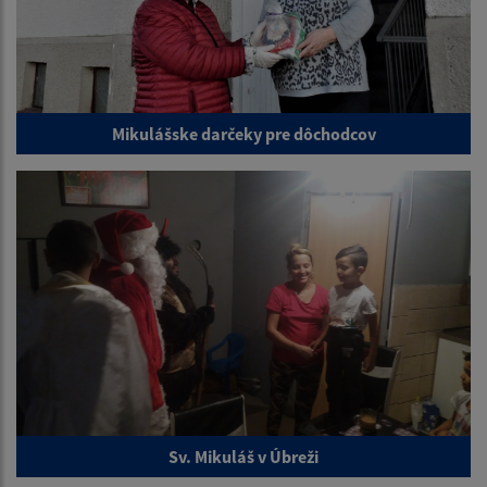
Mikulášske darčeky pre dôchodcov
Sv. Mikuláš v Úbreži