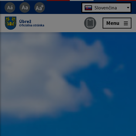
Jazyk
Slovenčina
Úbrež
Menu
Oficiálna stránka