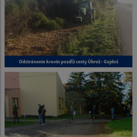
Odstránenie krovín pozdĺž cesty Úbrež - Gajdoš