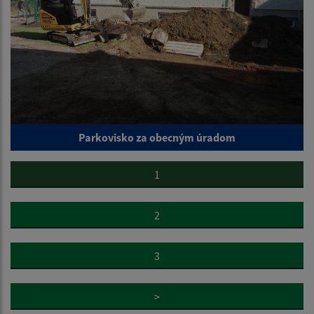
Parkovisko za obecným úradom
1
2
3
>