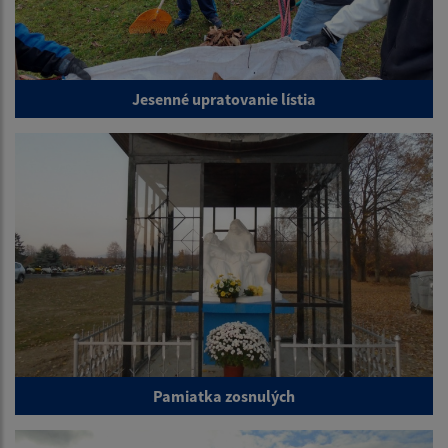
Jesenné upratovanie lístia
Pamiatka zosnulých