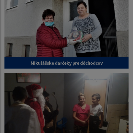
Mikulášske darčeky pre dôchodcov