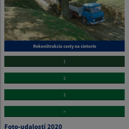
Rekonštrukcia cesty na cintorín
1
2
3
>
Foto-udalosti 2020