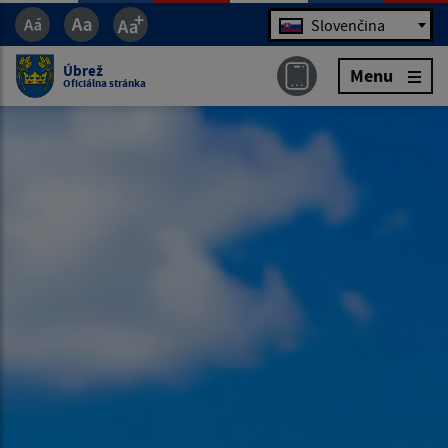
Jazyk
Slovenčina
Úbrež
Menu
Oficiálna stránka