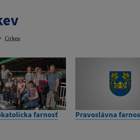
kev
Cirkev
katolícka farnosť
Pravoslávna farnos