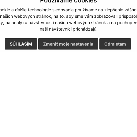
Používame cookies
okie a ďalšie technológie sledovania používame na zlepšenie vášho
 našich webových stránok, na to, aby sme vám zobrazovali prispôs
my, na analýzu návštevnosti našich webových stránok a na pochopeni
naši návštevníci prichádzajú.
SÚHLASÍM
Zmeniť moje nastavenia
Odmietam
Rýchle odkazy:
Aktualiz