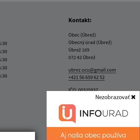
Kontakt:
Obec (Úbrež)
Obecný úrad (Úbrež)
5:30
Úbrež 169
5:30
072 42 Úbrež
5:30
5:30
ubrez.ocu@gmail.com
5:30
+421 56 659 62 52
IČO: 00325937
Nezobrazovať