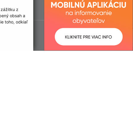
 zážitku z
obený obsah a
e toho, odkiaľ
ované:
Správca obsahu: