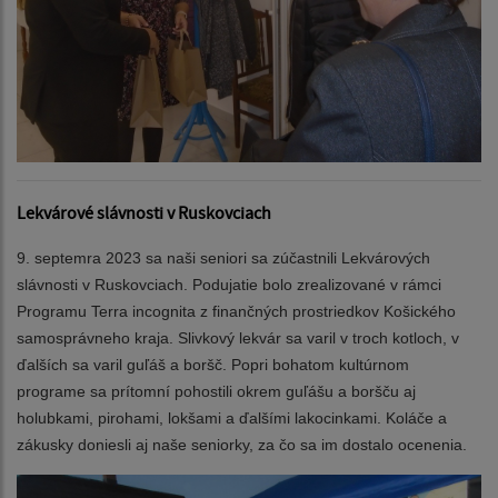
Lekvárové slávnosti v Ruskovciach
9. septemra 2023 sa naši seniori sa zúčastnili Lekvárových
slávnosti v Ruskovciach. Podujatie bolo zrealizované v rámci
Programu Terra incognita z finančných prostriedkov Košického
samosprávneho kraja. Slivkový lekvár sa varil v troch kotloch, v
ďalších sa varil guľáš a boršč. Popri bohatom kultúrnom
programe sa prítomní pohostili okrem guľášu a boršču aj
holubkami, pirohami, lokšami a ďalšími lakocinkami. Koláče a
zákusky doniesli aj naše seniorky, za čo sa im dostalo ocenenia.