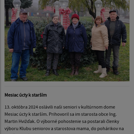
Mesiac úcty k starším
13. októbra 2024 oslávili naši seniori v kultúrnom dome
Mesiac úcty k starším. Prihovoril sa im starosta obce Ing.
Martin Hvižďak. O výborné pohostenie sa postarali členky
výboru Klubu seniorov a starostova mama, do pohárikov na