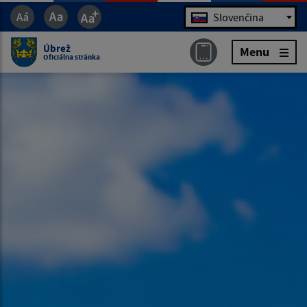
Jazyk
Slovenčina
Úbrež
Menu
Oficiálna stránka