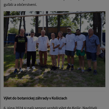
guľáši a občerstvení.
Výlet do botanickej záhrady v Košiciach
6. júna 2024 si naši seniori urobili výlet do Košíc. Navštívili