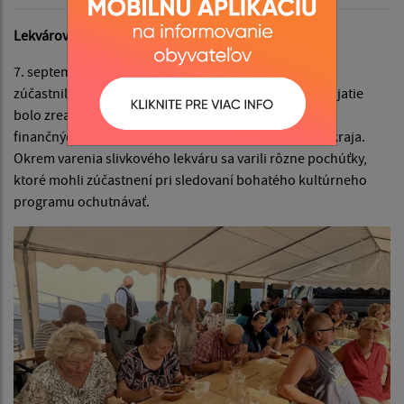
Lekvárové slávnosti v Ruskovciach
7. septembra 2024 sa 23 členov Klubu seniorov Úbrež
zúčastnilo Lekvárových slávnosti v Ruskovciach. Podujatie
bolo zrealizované v rámci Programu Terra incognita z
finančných prostriedkov Košického samosprávneho kraja.
Okrem varenia slivkového lekváru sa varili rôzne pochúťky,
ktoré mohli zúčastnení pri sledovaní bohatého kultúrneho
programu ochutnávať.