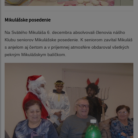
Mikulášske posedenie
Na Svätého Mikuláša 6. decembra absolvovali členovia nášho
Klubu seniorov Mikulášske posedenie. K seniorom zavítal Mikuláš
s anjelom aj čertom a v príjemnej atmosfére obdaroval všetkých
pekným Mikulášskym balíčkom.