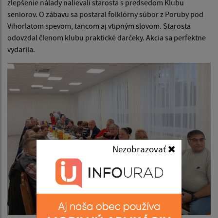
zlepšenie nálady nalievali starosta s predsedom Klubu
seniorov. O zábavu sa postaral folklórny súbor z Poruby pod
Vihorlatom spevom, tancom aj vtipným slovom. Starosta
odovzdal členom klubu praktické darčeky. Akcia sa perfektne
vydarila.
Nezobrazovať