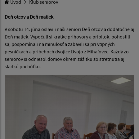
Úvod
Klub seniorov
Deň otcov a Deň matiek
V sobotu 14. júna oslávili naši seniori Deň otcov a dodatočne aj
Deň matiek. Vypočuli si krátke príhovory a prípitok, pohostili
sa, pospomínali na minulosť a zabavili sa pri vtipných
pesničkách a príbehoch dvojice Dvojo z Mihaľovec. Každý zo
seniorov si odniesol domov okrem zážitku zo stretnutia aj
sladkú pochúťku.