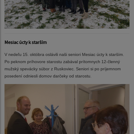
Mesiac úcty k starším
V nedeľu 15. októbra oslávili naši seniori Mesiac úcty k starším.
Po peknom príhovore starostu zabával prítomnych 12-členný
mužský spevácky súbor z Ruskoviec. Seniori si po príjemnom
posedení odniesli domov darčeky od starostu.