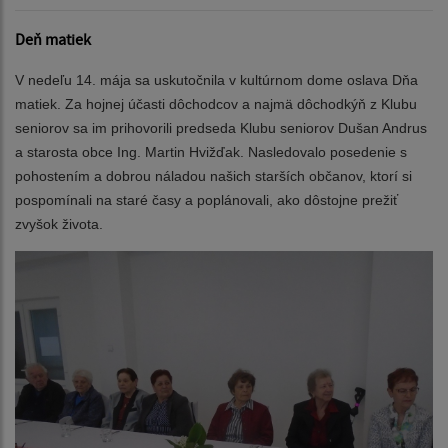
Deň matiek
V nedeľu 14. mája sa uskutočnila v kultúrnom dome oslava Dňa
matiek. Za hojnej účasti dôchodcov a najmä dôchodkýň z Klubu
seniorov sa im prihovorili predseda Klubu seniorov Dušan Andrus
a starosta obce Ing. Martin Hvižďak. Nasledovalo posedenie s
pohostením a dobrou náladou našich starších občanov, ktorí si
pospomínali na staré časy a poplánovali, ako dôstojne prežiť
zvyšok života.