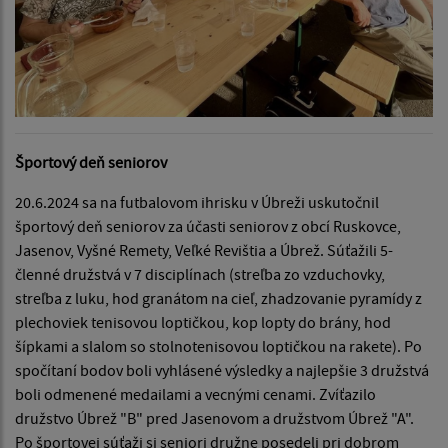
Športový deň seniorov
20.6.2024 sa na futbalovom ihrisku v Úbreži uskutočnil
športový deň seniorov za účasti seniorov z obcí Ruskovce,
Jasenov, Vyšné Remety, Veľké Revištia a Úbrež. Súťažili 5-
členné družstvá v 7 disciplínach (streľba zo vzduchovky,
streľba z luku, hod granátom na cieľ, zhadzovanie pyramídy z
plechoviek tenisovou loptičkou, kop lopty do brány, hod
šípkami a slalom so stolnotenisovou loptičkou na rakete). Po
spočítaní bodov boli vyhlásené výsledky a najlepšie 3 družstvá
boli odmenené medailami a vecnými cenami. Zvíťazilo
družstvo Úbrež "B" pred Jasenovom a družstvom Úbrež "A".
Po športovej súťaži si seniori družne posedeli pri dobrom