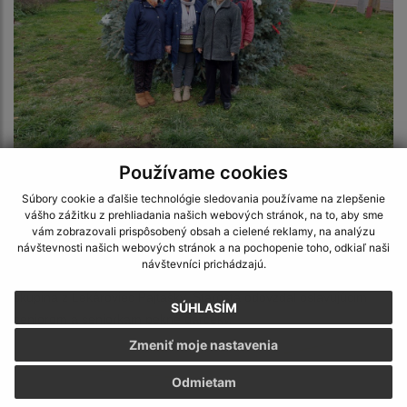
Používame cookies
Súbory cookie a ďalšie technológie sledovania používame na zlepšenie
Mesiac úcty k starším
vášho zážitku z prehliadania našich webových stránok, na to, aby sme
vám zobrazovali prispôsobený obsah a cielené reklamy, na analýzu
návštevnosti našich webových stránok a na pochopenie toho, odkiaľ naši
Dňa 8.10.2022 sa v kultúrnom dome uskutočnila oslava Mesiaca
návštevníci prichádzajú.
úcty k starším. O dobrú náladu sa postaral spevácka folklórna
skupina z Lekároviec Pajtašky. Starosta odovzdal oslavujúcim
SÚHLASÍM
seniorom a seniorkam pekné darčeky.
Zmeniť moje nastavenia
Odmietam