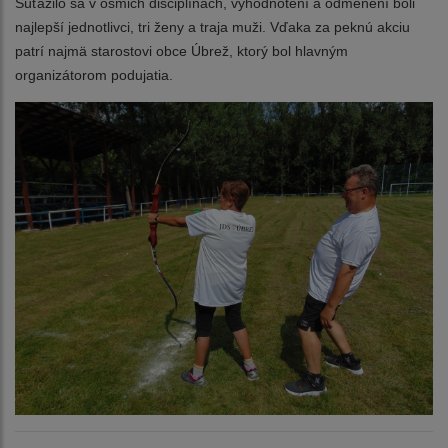
Súťažilo sa v ôsmich disciplínach, vyhodnotení a odmenení boli
najlepší jednotlivci, tri ženy a traja muži. Vďaka za peknú akciu
patrí najmä starostovi obce Úbrež, ktorý bol hlavným
organizátorom podujatia.