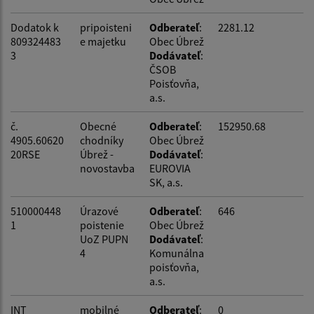
Dodatok k
pripoisteni
Odberateľ
:
2281.12
809324483
e majetku
Obec Úbrež
3
Dodávateľ
:
ČSOB
Poisťovňa,
a.s.
č.
Obecné
Odberateľ
:
152950.68
4905.60620
chodníky
Obec Úbrež
20RSE
Úbrež -
Dodávateľ
:
novostavba
EUROVIA
SK, a.s.
510000448
Úrazové
Odberateľ
:
646
1
poistenie
Obec Úbrež
UoZ PUPN
Dodávateľ
:
4
Komunálna
poisťovňa,
a.s.
INT
mobilné
Odberateľ
:
0