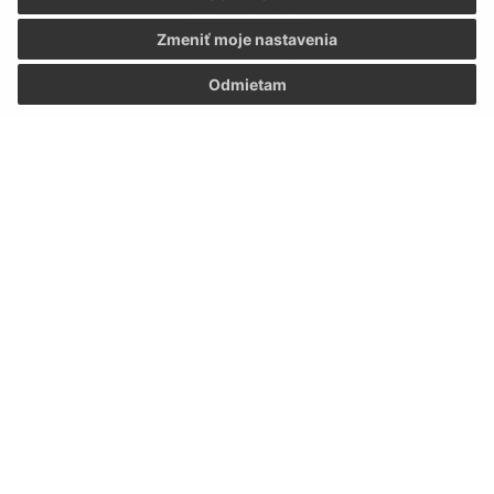
+421 56 659 62 52
Zmeniť moje nastavenia
IČO: 00325937
Odmietam
Informácie o stránke: