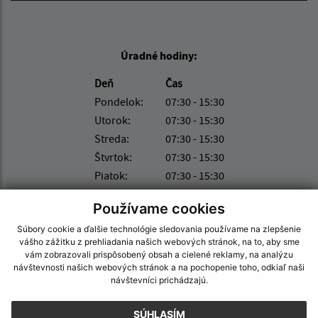
Úradné hodiny:
Deň
Čas
Pondelok:
07:30 - 15:30
Utorok:
07:30 - 15:30
Streda:
07:30 - 15:30
Štvrtok:
07:30 - 15:30
Piatok:
07:30 - 15:30
Kontakt:
Používame cookies
Obec (Úbrež)
Súbory cookie a ďalšie technológie sledovania používame na zlepšenie
vášho zážitku z prehliadania našich webových stránok, na to, aby sme
Obecný úrad (Úbrež)
vám zobrazovali prispôsobený obsah a cielené reklamy, na analýzu
Úbrež 169
návštevnosti našich webových stránok a na pochopenie toho, odkiaľ naši
072 42 Úbrež
návštevníci prichádzajú.
ubrez.ocu@gmail.com
SÚHLASÍM