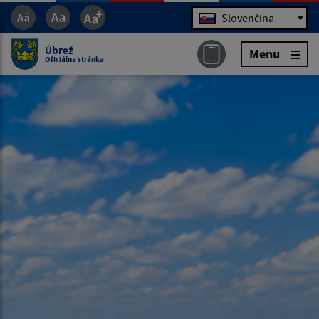
Jazyk
Slovenčina
Úbrež
Menu
Oficiálna stránka