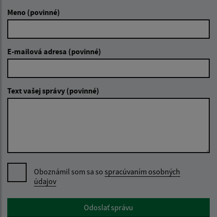
Meno (povinné)
E-mailová adresa (povinné)
Text vašej správy (povinné)
Oboznámil som sa so
spracúvaním osobných
údajov
Google reCaptcha Response
Odoslať správu