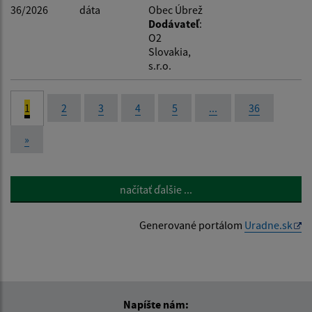
36/2026
dáta
Obec Úbrež
Dodávateľ
:
O2
Slovakia,
s.r.o.
1
2
3
4
5
...
36
»
načítať ďalšie ...
Generované portálom
Uradne.sk
Napíšte nám: