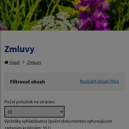
Zmluvy
Úvod
Zmluvy
Filtrovať obsah
Rozbaliť obsah filtra
Hľadaný výraz:
Počet položiek na stránke:
Hľadať v:
Výsledky vyhľadávania (počet dokumentov vyhovujúcich
zadaným kritériám: 351)
Dátum zverejnenia od: