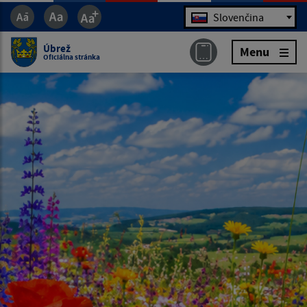
Jazyk
Slovenčina
Úbrež
Menu
Oficiálna stránka