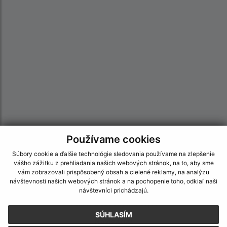
Používame cookies
Súbory cookie a ďalšie technológie sledovania používame na zlepšenie
Informácie o stránke:
vášho zážitku z prehliadania našich webových stránok, na to, aby sme
vám zobrazovali prispôsobený obsah a cielené reklamy, na analýzu
Vyhlásenie o prístupnosti
návštevnosti našich webových stránok a na pochopenie toho, odkiaľ naši
Autorské práva
návštevníci prichádzajú.
Ochrana osobných údajov
SÚHLASÍM
Navigácia: