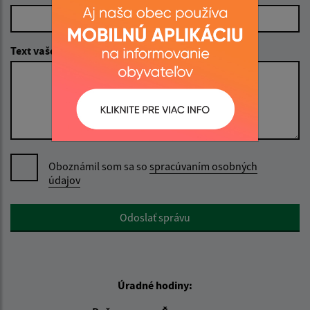
Text vašej správy (povinné)
Oboznámil som sa so
spracúvaním osobných
údajov
Google reCaptcha Response
Odoslať správu
Úradné hodiny: