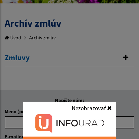
Archív zmlúv
Úvod
Archív zmlúv
Zmluvy
Napíšte nám:
Nezobrazovať
Meno (povinné)
E-mailová adresa (povinné)