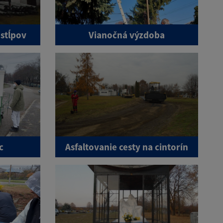
stĺpov
Vianočná výzdoba
c
Asfaltovanie cesty na cintorín