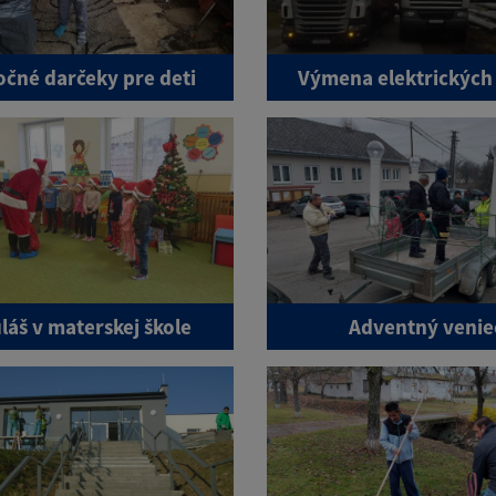
očné darčeky pre deti
Výmena elektrických 
láš v materskej škole
Adventný venie