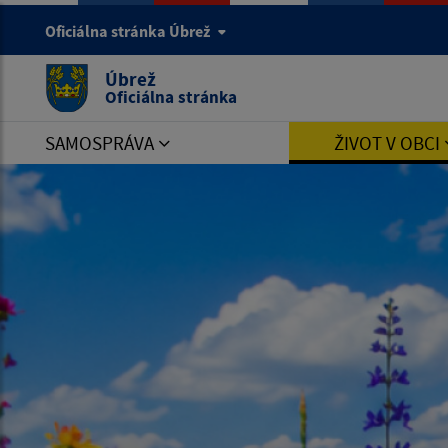
Oficiálna stránka Úbrež
Úbrež
Oficiálna stránka
SAMOSPRÁVA
ŽIVOT V OBCI