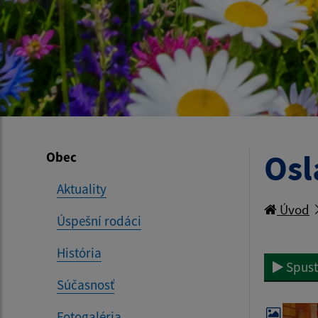
Osl
Obec
Aktuality
Úvod
Úspešní rodáci
História
Spust
Súčasnosť
Fotogaléria