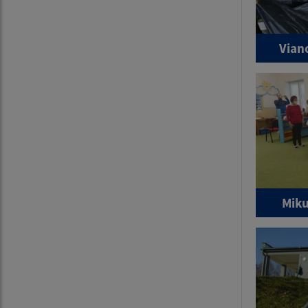
Vian
Miku