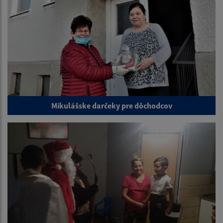
Mikulášske darčeky pre dôchodcov