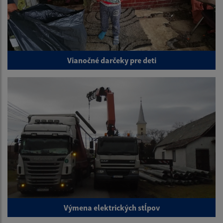
Vianočné darčeky pre deti
Výmena elektrických stĺpov