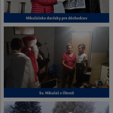
Mikulášske darčeky pre dôchodcov
Sv. Mikuláš v Úbreži