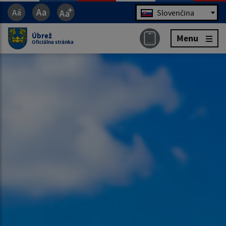
Jazyk
Slovenčina
Úbrež
Menu
Oficiálna stránka