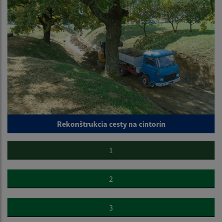
Rekonštrukcia cesty na cintorín
1
2
3