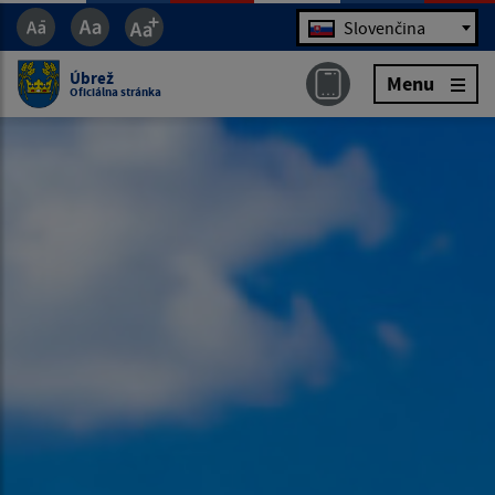
Jazyk
Slovenčina
Úbrež
Menu
Oficiálna stránka