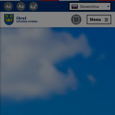
Jazyk
Slovenčina
Úbrež
Menu
Oficiálna stránka