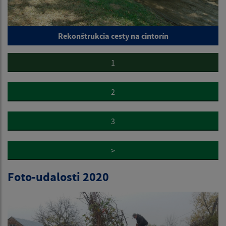
Rekonštrukcia cesty na cintorín
1
2
3
>
Foto-udalosti 2020