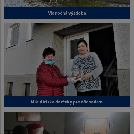
Vianočná výzdoba
Mikulášske darčeky pre dôchodcov