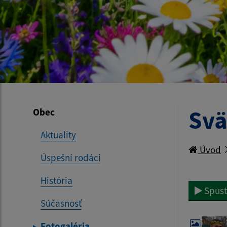
Svä
Obec
Aktuality
Úvod
Úspešní rodáci
História
Spust
Súčasnosť
Fotogaléria