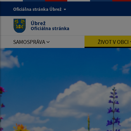
Oficiálna stránka Úbrež
Úbrež
Oficiálna stránka
SAMOSPRÁVA
ŽIVOT V OBCI