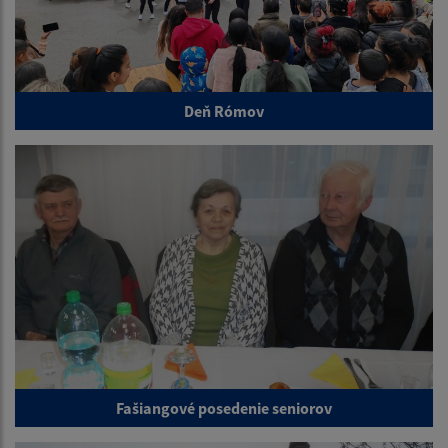
Deň Rómov
Fašiangové posedenie seniorov