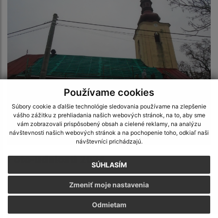
Používame cookies
Súbory cookie a ďalšie technológie sledovania používame na zlepšenie
vášho zážitku z prehliadania našich webových stránok, na to, aby sme
Rekonštrukcia strechy gréckokatolíckeho chrámu
vám zobrazovali prispôsobený obsah a cielené reklamy, na analýzu
návštevnosti našich webových stránok a na pochopenie toho, odkiaľ naši
ukončená
návštevníci prichádzajú.
Foto-udalosti 2024
SÚHLASÍM
Zmeniť moje nastavenia
Odmietam