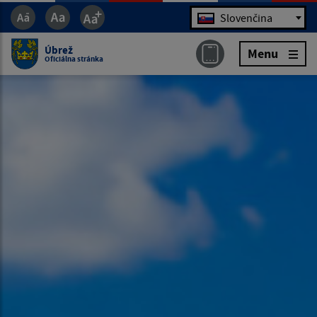
Jazyk
Slovenčina
Úbrež
Menu
Oficiálna stránka