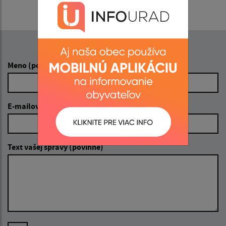
Napíšte nám:
Meno (povinné)
E-mailová adresa (povinné)
Text vašej správy (povinné)