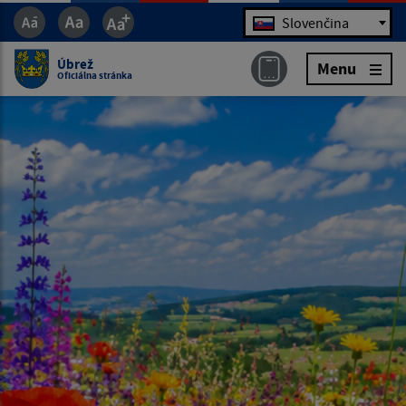
Jazyk
Slovenčina
Úbrež
Menu
Oficiálna stránka