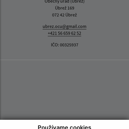
Obecný úrad (Úbrež)
Úbrež 169
072 42 Úbrež
ubrez.ocu@gmail.com
+421 56 659 62 52
IČO: 00325937
Používame cookies