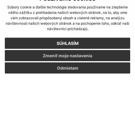
Súbory cookie a ďalšie technológie sledovania používame na zlepšenie
vášho zážitku z prehliadania našich webových stránok, na to, aby sme
vám zobrazovali prispôsobený obsah a cielené reklamy, na analýzu
návštevnosti našich webových stránok a na pochopenie toho, odkiaľ naši
Informácie o stránke:
návštevníci prichádzajú.
Vyhlásenie o prístupnosti
SÚHLASÍM
Autorské práva
Ochrana osobných údajov
Zmeniť moje nastavenia
Navigácia:
Odmietam
Vytlačiť aktuálnu stránku
Mapa stránok
Cookies
Rýchle odkazy:
Naša obec
História
Fotogaléria
Školstvo