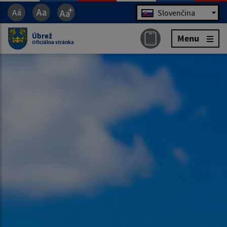
Jazyk
Slovenčina
Úbrež
Menu
Oficiálna stránka