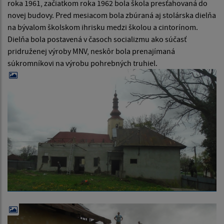
roka 1961, začiatkom roka 1962 bola škola presťahovaná do
novej budovy. Pred mesiacom bola zbúraná aj stolárska dielňa
na bývalom školskom ihrisku medzi školou a cintorínom.
Dielňa bola postavená v časoch socializmu ako súčasť
pridruženej výroby MNV, neskôr bola prenajímaná
súkromníkovi na výrobu pohrebných truhiel.