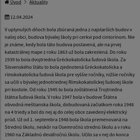
Úvod
Aktuality
12.04.2024
V uplynulých dňoch bola zbúraná jedna z najstarších budov v
našej obci, budova bývalej školy pri cerkvi pod cintorínom. Nie
je známe, kedy bola táto budova postavená, ale na prvej
katastrálnej mape z roku 1863 už bola zakreslená. Do roku
1939 to bola dvojtriedna Gréckokatolícka ľudová škola. Za
Slovenského štátu to bola zjednotená Gréckokatolícka a
rímskokatolícka ľudová škola pre vyššie ročníky, nižšie ročníky
sa učili v bývalej jednotriednej Rímskokatolíckej ľudovej škole
pri kostole. Od roku 1945 to bola zoštátnená Trojtriedna
štátna ľudová škola. V roku 1947 bola v budove Štátna
obvodná meštianska škola, dobudovaná začiatkom roka 1948
na 4 triedy a bol do nej aj do celej obce zavedený elektrický
prúd. Už od 1. septembra 1948 bola škola premenovaná na
Strednú školu, neskôr na Osemročnú strednú školu a v roku
1960 na Základnú deväťročnú školu. Učilo sa v nej do konca