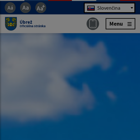
Jazyk
Slovenčina
Úbrež
Menu
Oficiálna stránka