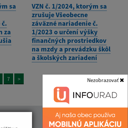
rým sa
VZN č. 1/2024, ktorým sa
zrušuje Všeobecne
 č.
záväzné nariadenie č.
h za
1/2023 o určení výšky
ušia
finančných prostriedkov
na mzdy a prevádzku škôl
a školských zariadení
7
>
Nezobrazovať
Kontakt: