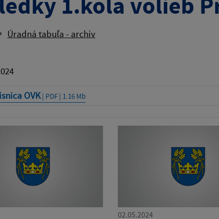
ledky 1.kola volieb P
Úradná tabuľa - archív
2024
isnica OVK
| PDF | 1.16 Mb
02.05.2024