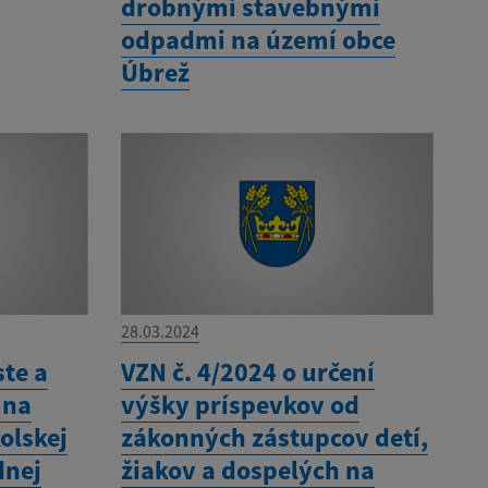
drobnými stavebnými
odpadmi na území obce
Úbrež
28.03.2024
ste a
VZN č. 4/2024 o určení
 na
výšky príspevkov od
olskej
zákonných zástupcov detí,
dnej
žiakov a dospelých na