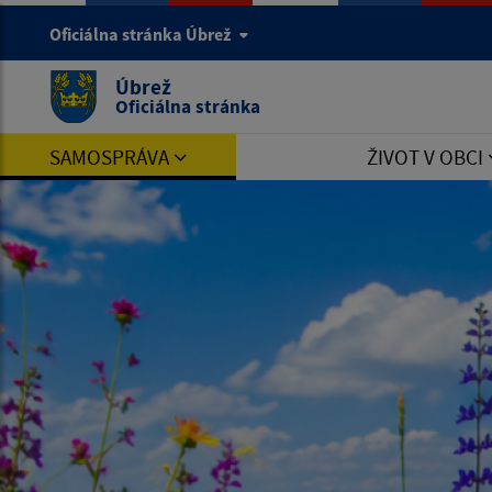
Oficiálna stránka Úbrež
Úbrež
Oficiálna stránka
SAMOSPRÁVA
ŽIVOT V OBCI