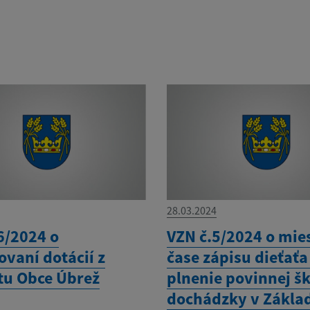
28.03.2024
6/2024 o
VZN č.5/2024 o mie
vaní dotácií z
čase zápisu dieťaťa
tu Obce Úbrež
plnenie povinnej šk
dochádzky v Zákla