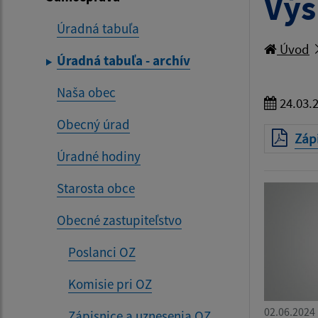
Výs
Úradná tabuľa
Úvod
Úradná tabuľa - archív
Naša obec
24.03.
Obecný úrad
Záp
Úradné hodiny
Starosta obce
Obecné zastupiteľstvo
Poslanci OZ
Komisie pri OZ
02.06.2024
Zápisnice a uznesenia OZ