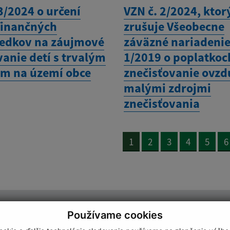
3/2024 o určení
VZN č. 2/2024, kto
finančných
zrušuje Všeobecne
iedkov na záujmové
záväzné nariadenie
anie detí s trvalým
1/2019 o poplatkoc
m na území obce
znečisťovanie ovzd
malými zdrojmi
znečisťovania
1
2
3
4
5
6
Používame cookies
Úradné hodiny: