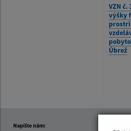
VZN č. 
výšky 
prostr
vzdeláv
pobyto
Úbrež
Napíšte nám: