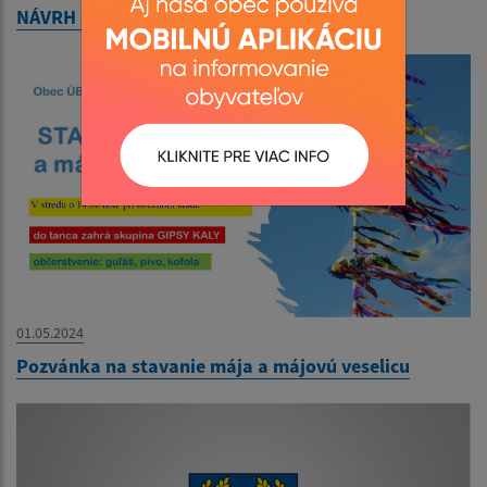
NÁVRH Záverečného účtu obce za rok 2023
01.05.2024
Pozvánka na stavanie mája a májovú veselicu