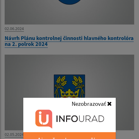
02.06.2024
Návrh Plánu kontrolnej činnosti hlavného kontrolóra
na 2. polrok 2024
Nezobrazovať
02.05.2024