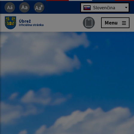
Jazyk
Slovenčina
Úbrež
Menu
Oficiálna stránka