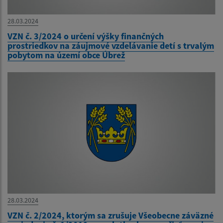
28.03.2024
VZN č. 3/2024 o určení výšky finančných
prostriedkov na záujmové vzdelávanie detí s trvalým
pobytom na území obce Úbrež
28.03.2024
VZN č. 2/2024, ktorým sa zrušuje Všeobecne záväzné