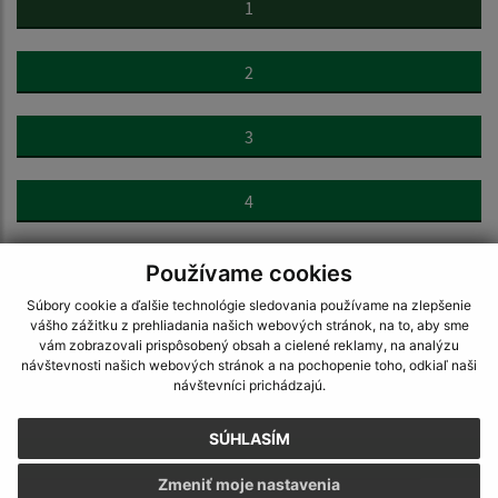
1
2
3
4
5
Používame cookies
Súbory cookie a ďalšie technológie sledovania používame na zlepšenie
vášho zážitku z prehliadania našich webových stránok, na to, aby sme
6
vám zobrazovali prispôsobený obsah a cielené reklamy, na analýzu
návštevnosti našich webových stránok a na pochopenie toho, odkiaľ naši
návštevníci prichádzajú.
7
SÚHLASÍM
>
Zmeniť moje nastavenia