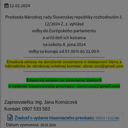
12.02.2024
Predseda Národnej rady Slovenskej republiky rozhodnutím č.
12/2024 Z. z. vyhlásil
voľby do Európskeho parlamentu
a určil deň ich konania
na sobotu 8. júna 2024
voľby sa konajú od 07.00 h do 22.00 h
-----------------------------------------------------------------------
Emailová adresa na doručenie oznámenia o delegovaní člena a
náhradníka do okrskovej volebnej komisie: ubrez.ocu@gmail.com
-----------------------------------------------------------------------
Emailová adresa na doručenie žiadosti
o
vydanie hlasovacieho preukazu:
ubrez.ocu@gmail.com
Zapisovateľka: Ing. Jana Kornúcová
Kontakt: 0907 533 583
Žiadosť o vydanie hlasovacieho preukazu
| DOCX | 0.02 Mb
Dátum vyvesenia:
28.03.2024