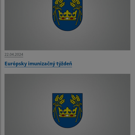
22.04.2024
Európsky imunizačný týždeň