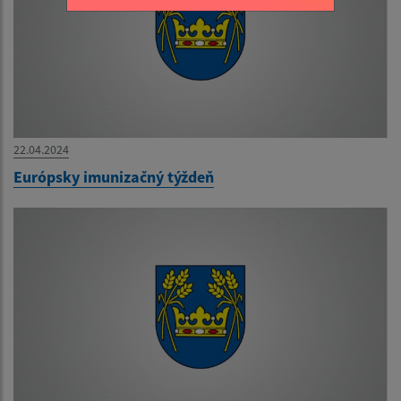
22.04.2024
Európsky imunizačný týždeň