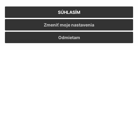
SÚHLASÍM
Zmeniť moje nastavenia
Napíšte nám:
Odmietam
Meno (povinné)
E-mailová adresa (povinné)
Text vašej správy (povinné)