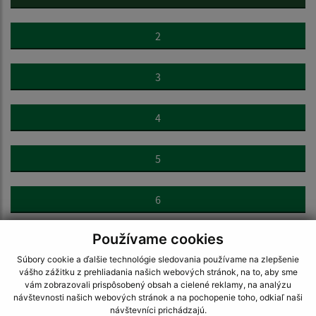
2
3
4
5
6
Používame cookies
7
Súbory cookie a ďalšie technológie sledovania používame na zlepšenie
vášho zážitku z prehliadania našich webových stránok, na to, aby sme
>
vám zobrazovali prispôsobený obsah a cielené reklamy, na analýzu
návštevnosti našich webových stránok a na pochopenie toho, odkiaľ naši
návštevníci prichádzajú.