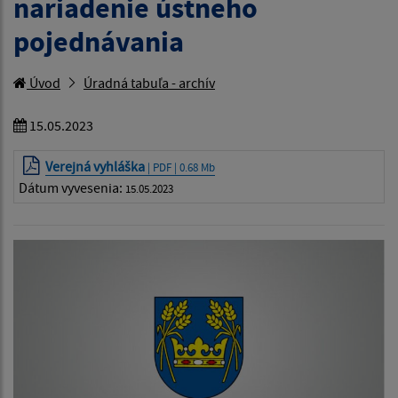
nariadenie ústneho
pojednávania
Úvod
Úradná tabuľa - archív
15.05.2023
Verejná vyhláška
| PDF | 0.68 Mb
Dátum vyvesenia:
15.05.2023