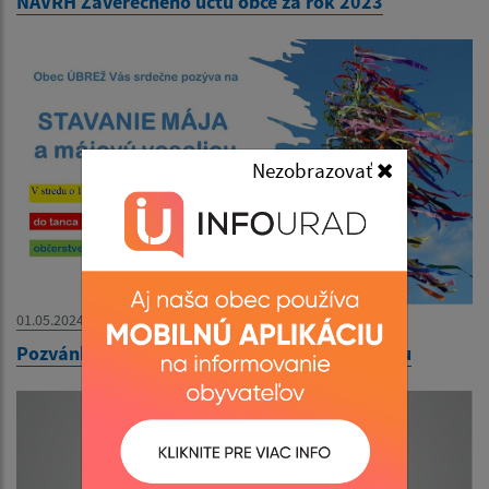
NÁVRH Záverečného účtu obce za rok 2023
Nezobrazovať
01.05.2024
Pozvánka na stavanie mája a májovú veselicu