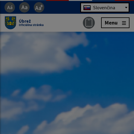
Jazyk
Slovenčina
Úbrež
Menu
Oficiálna stránka