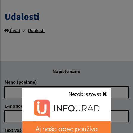
Udalosti
Úvod
Udalosti
Napíšte nám:
Meno (povinné)
Nezobrazovať
E-mailová adresa (povinné)
Text vašej správy (povinné)