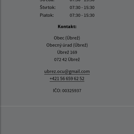
Štvrtok:
07:30 - 15:30
Piatok:
07:30 - 15:30
Kontakt:
Obec (Úbrež)
Obecný úrad (Úbrež)
Úbrež 169
072 42 Úbrež
ubrez.ocu@gmail.com
+421 56 659 62 52
IČO: 00325937