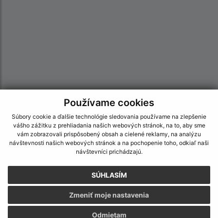
Používame cookies
Informácie o stránke:
Súbory cookie a ďalšie technológie sledovania používame na zlepšenie
vášho zážitku z prehliadania našich webových stránok, na to, aby sme
Vyhlásenie o prístupnosti
vám zobrazovali prispôsobený obsah a cielené reklamy, na analýzu
Autorské práva
návštevnosti našich webových stránok a na pochopenie toho, odkiaľ naši
návštevníci prichádzajú.
Ochrana osobných údajov
Navigácia:
SÚHLASÍM
Vytlačiť aktuálnu stránku
Zmeniť moje nastavenia
Mapa stránok
Cookies
Odmietam