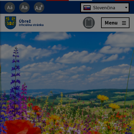
Jazyk
Slovenčina
Úbrež
Menu
Oficiálna stránka