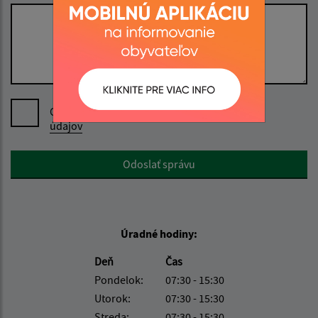
Oboznámil som sa so
spracúvaním osobných
údajov
Google reCaptcha Response
Odoslať správu
Úradné hodiny:
Deň
Čas
Pondelok:
07:30 - 15:30
Utorok:
07:30 - 15:30
Streda:
07:30 - 15:30