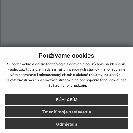
Používame cookies
Súbory cookie a ďalšie technológie sledovania používame na zlepšenie
vášho zážitku z prehliadania našich webových stránok, na to, aby sme
vám zobrazovali prispôsobený obsah a cielené reklamy, na analýzu
návštevnosti našich webových stránok a na pochopenie toho, odkiaľ naši
návštevníci prichádzajú.
Informácie o stránke:
SÚHLASÍM
Vyhlásenie o prístupnosti
Zmeniť moje nastavenia
Autorské práva
Odmietam
Ochrana osobných údajov