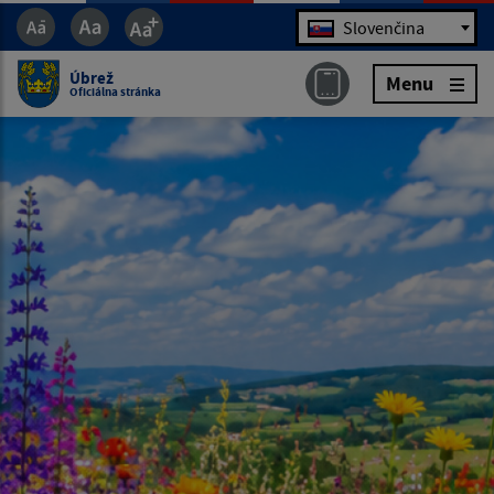
Jazyk
Slovenčina
Úbrež
Menu
Oficiálna stránka