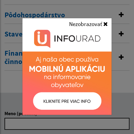
Pôdohospodárstvo
Nezobrazovať
Stavebná správa
Finančná správa a obchodná
činnosť
Napíšte nám:
Meno (povinné)