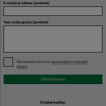
E-mailová adresa (povinné)
Text vašej správy (povinné)
Oboznámil som sa so
spracúvaním osobných
údajov
Google reCaptcha Response
Odoslať správu
Úradné hodiny: