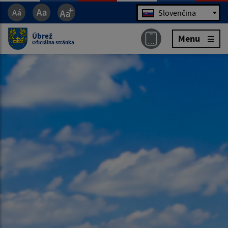
Jazyk
Slovenčina
Úbrež
Menu
Oficiálna stránka