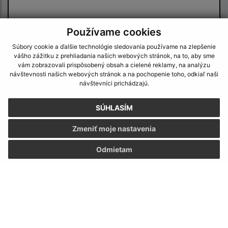
Používame cookies
Súbory cookie a ďalšie technológie sledovania používame na zlepšenie
vášho zážitku z prehliadania našich webových stránok, na to, aby sme
vám zobrazovali prispôsobený obsah a cielené reklamy, na analýzu
Oboznámil som sa so
spracúvaním osobných
návštevnosti našich webových stránok a na pochopenie toho, odkiaľ naši
údajov
návštevníci prichádzajú.
Google reCaptcha Response
SÚHLASÍM
Odoslať správu
Zmeniť moje nastavenia
Odmietam
Úradné hodiny:
Deň
Čas
Pondelok:
07:30 - 15:30
Utorok:
07:30 - 15:30
Streda:
07:30 - 15:30