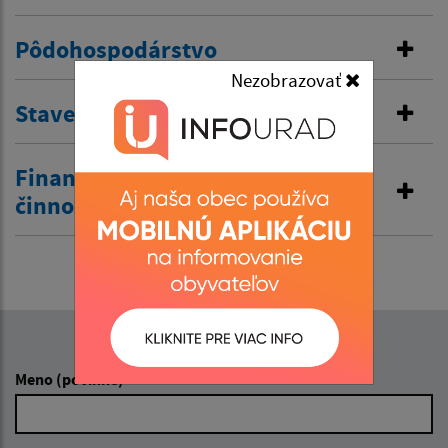
Pôdohospodárstvo
Nezobrazovať
Stavebná správa
Finančná správa a obchodná
činnosť
Napíšte nám:
Meno (povinné)