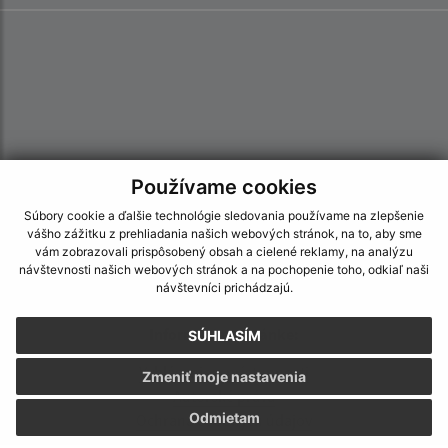
Používame cookies
Súbory cookie a ďalšie technológie sledovania používame na zlepšenie
vášho zážitku z prehliadania našich webových stránok, na to, aby sme
vám zobrazovali prispôsobený obsah a cielené reklamy, na analýzu
návštevnosti našich webových stránok a na pochopenie toho, odkiaľ naši
návštevníci prichádzajú.
Informácie o stránke:
SÚHLASÍM
Vyhlásenie o prístupnosti
Zmeniť moje nastavenia
Autorské práva
Odmietam
Ochrana osobných údajov