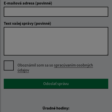
E-mailová adresa (povinné)
Text vašej správy (povinné)
Oboznámil som sa so
spracúvaním osobných
údajov
Google reCaptcha Response
Odoslať správu
Úradné hodiny: