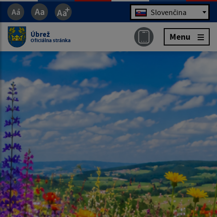
Jazyk
Slovenčina
Úbrež
Menu
Oficiálna stránka