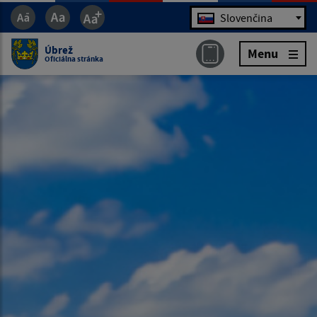
Jazyk
Slovenčina
Úbrež
Menu
Oficiálna stránka