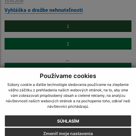
15.05.2026
Vyhláška o dražbe nehnuteľnosti
1
2
...
11
Používame cookies
Súbory cookie a ďalšie technológie sledovania používame na zlepšenie
>
vášho zážitku z prehliadania našich webových stránok, na to, aby sme
vám zobrazovali prispôsobený obsah a cielené reklamy, na analýzu
návštevnosti našich webových stránok a na pochopenie toho, odkiaľ naši
návštevníci prichádzajú.
SÚHLASÍM
Napíšte nám:
Zmeniť moje nastavenia