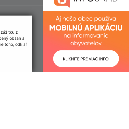
 zážitku z
obený obsah a
e toho, odkiaľ
ované:
Správca obsahu:
14:27 hod.
Správca obsahu je Obec Úbrež.
Vytvorené v súlade s
Jednotným