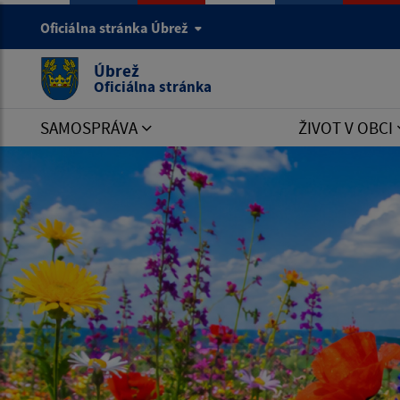
Oficiálna stránka Úbrež
Úbrež
Oficiálna stránka
SAMOSPRÁVA
ŽIVOT V OBCI