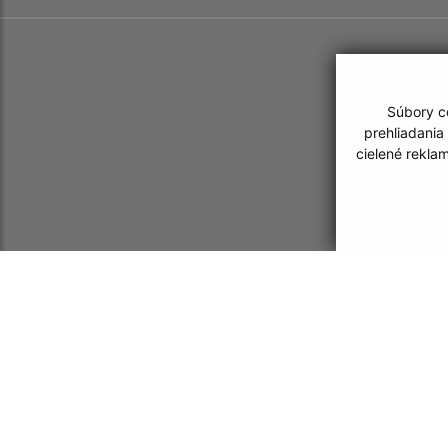
Súbory co
prehliadania
cielené rekla
Informácie o stránke:
Navigácia:
Vyhlásenie o prístupnosti
Vytlačiť aktuálnu strá
Autorské práva
Mapa stránok