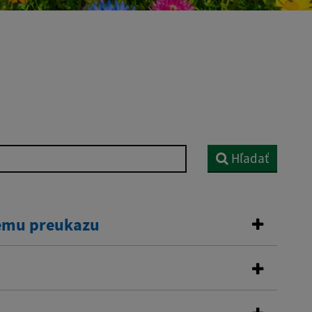
Hľadať
kemu preukazu