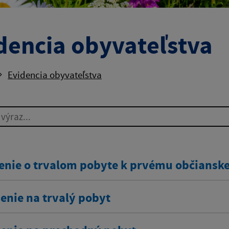
dencia obyvateľstva
Evidencia obyvateľstva
ýraz...
enie o trvalom pobyte k prvému občians
enie na trvalý pobyt