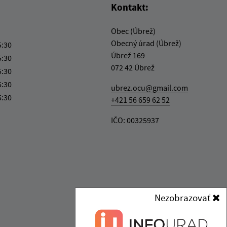
Kontakt:
Obec (Úbrež)
Obecný úrad (Úbrež)
5:30
Úbrež 169
5:30
072 42 Úbrež
5:30
5:30
ubrez.ocu@gmail.com
5:30
+421 56 659 62 52
IČO: 00325937
Nezobrazovať