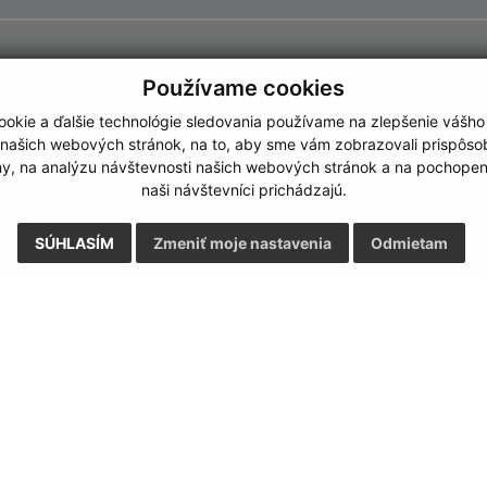
Používame cookies
okie a ďalšie technológie sledovania používame na zlepšenie vášho
 našich webových stránok, na to, aby sme vám zobrazovali prispôs
my, na analýzu návštevnosti našich webových stránok a na pochopeni
naši návštevníci prichádzajú.
SÚHLASÍM
Zmeniť moje nastavenia
Odmietam
Rýchle odkazy:
Aktualiz
nku
Naša obec
24.07.2026 
História