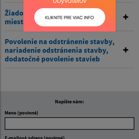
Žiadosť o zriadenie vjazdu
miestnej komunikácie
Povolenie na odstránenie stavby,
nariadenie odstránenia stavby,
dodatočné povolenie stavieb
Napíšte nám:
Meno (povinné)
E-mailová adresa (povinné)