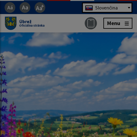
Jazyk
Slovenčina
Úbrež
Menu
Oficiálna stránka