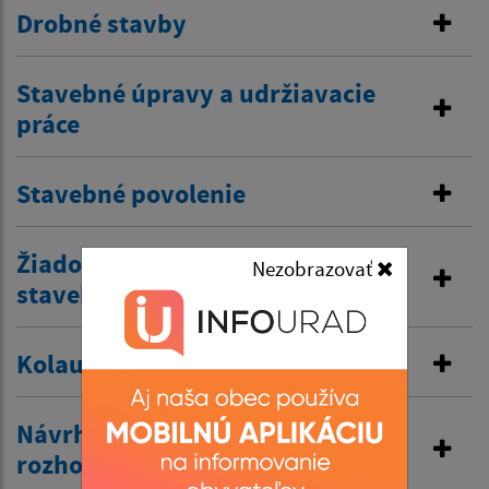
Drobné stavby
Stavebné úpravy a udržiavacie
práce
Stavebné povolenie
Žiadosť o predĺženie platnosti
Nezobrazovať
stavebného povolenia
Kolaudačné rozhodnutie
Návrh na vydanie územného
rozhodnutia