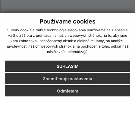
Používame cookies
Súbory cookie a ďalšie technológie sledovania používame na zlepšenie
vášho zážitku z prehliadania našich webových stránok, na to, aby sme
vám zobrazovali prispôsobený obsah a cielené reklamy, na analýzu
návštevnosti našich webových stránok a na pochopenie toho, odkiaľ naši
návštevníci prichádzajú.
SÚHLASÍM
Zmeniť moje nastavenia
Odmietam
Informácie o stránke:
Vyhlásenie o prístupnosti
Autorské práva
Ochrana osobných údajov
Navigácia: