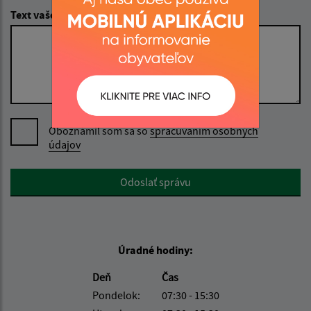
Text vašej správy (povinné)
Oboznámil som sa so
spracúvaním osobných
údajov
Google reCaptcha Response
Odoslať správu
Úradné hodiny:
Deň
Čas
Pondelok:
07:30 - 15:30