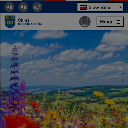
Jazyk
Slovenčina
Úbrež
Menu
Oficiálna stránka