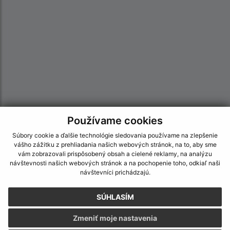
Používame cookies
Informácie o stránke:
Súbory cookie a ďalšie technológie sledovania používame na zlepšenie
vášho zážitku z prehliadania našich webových stránok, na to, aby sme
Vyhlásenie o prístupnosti
vám zobrazovali prispôsobený obsah a cielené reklamy, na analýzu
návštevnosti našich webových stránok a na pochopenie toho, odkiaľ naši
Autorské práva
návštevníci prichádzajú.
Ochrana osobných údajov
Navigácia:
SÚHLASÍM
Vytlačiť aktuálnu stránku
Zmeniť moje nastavenia
Mapa stránok