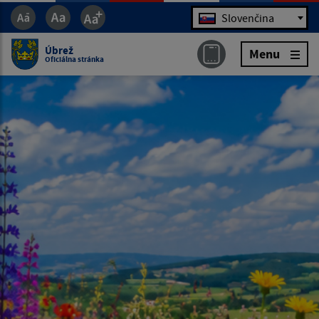
Jazyk
Slovenčina
Úbrež
Menu
Oficiálna stránka