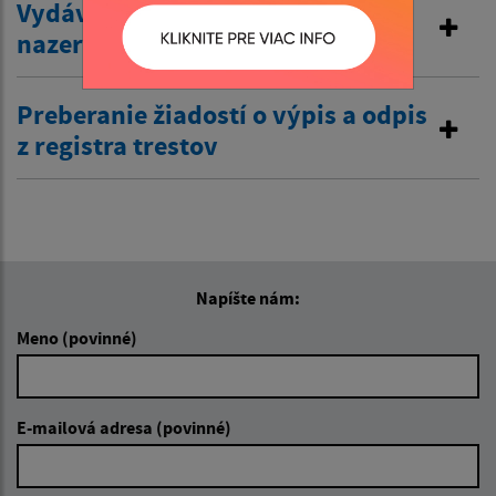
Vydávanie výpisov z matriky a
nazeranie do matriky
Preberanie žiadostí o výpis a odpis
z registra trestov
Napíšte nám:
Meno (povinné)
E-mailová adresa (povinné)