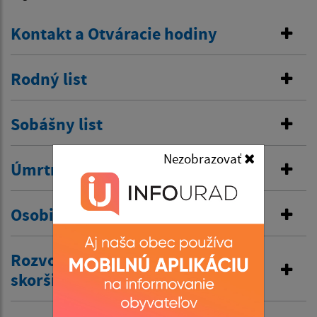
Kontakt a Otváracie hodiny
Rodný list
Sobášny list
Nezobrazovať
Úmrtný list
Osobitná matrika
Rozvod manželstva a prijatie
skoršieho priezviska