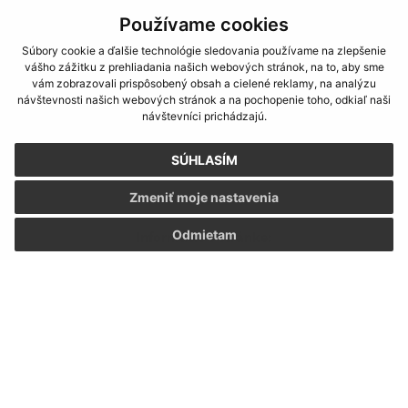
Používame cookies
Súbory cookie a ďalšie technológie sledovania používame na zlepšenie
vášho zážitku z prehliadania našich webových stránok, na to, aby sme
vám zobrazovali prispôsobený obsah a cielené reklamy, na analýzu
návštevnosti našich webových stránok a na pochopenie toho, odkiaľ naši
návštevníci prichádzajú.
SÚHLASÍM
Zmeniť moje nastavenia
Odmietam
Informácie o stránke:
Vyhlásenie o prístupnosti
Autorské práva
Ochrana osobných údajov
Navigácia:
Vytlačiť aktuálnu stránku
Mapa stránok