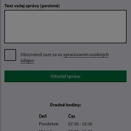
Text vašej správy (povinné)
Oboznámil som sa so
spracúvaním osobných
údajov
Google reCaptcha Response
Odoslať správu
Úradné hodiny:
Deň
Čas
Pondelok:
07:30 - 15:30