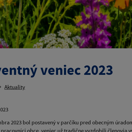
entný veniec 2023
Aktuality
2023
mbra 2023 bol postavený v parčíku pred obecným úradom
i pracovníci obce, veniec už tradične vyzdobili členovia 