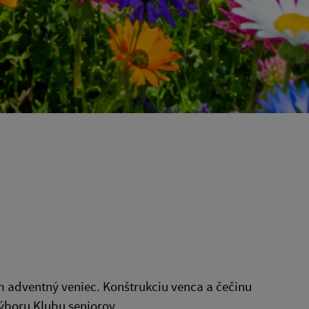
 adventný veniec. Konštrukciu venca a čečinu
výboru Klubu seniorov.