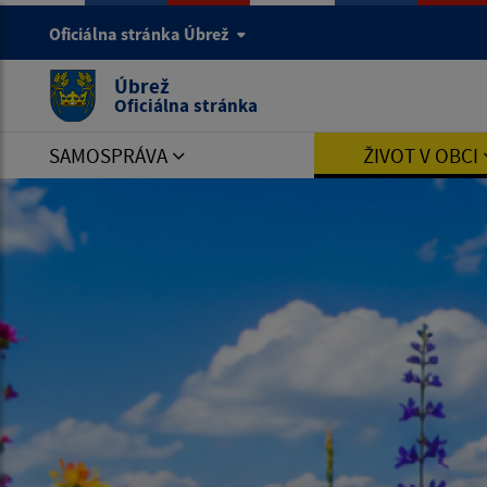
Oficiálna stránka Úbrež
Úbrež
Oficiálna stránka
SAMOSPRÁVA
ŽIVOT V OBCI