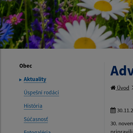
Adv
Obec
Aktuality
Úvod
Úspešní rodáci
História
30.11.
Súčasnosť
30. nove
pripravil
Fotogaléria