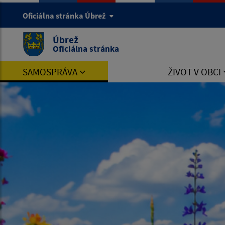
Oficiálna stránka Úbrež
Úbrež
Oficiálna stránka
SAMOSPRÁVA
ŽIVOT V OBCI