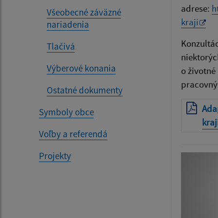
adrese:
h
Všeobecné záväzné
kraji
nariadenia
Konzultác
Tlačivá
niektorýc
Výberové konania
o životné
pracovný
Ostatné dokumenty
Ada
Symboly obce
kraj
Voľby a referendá
Projekty