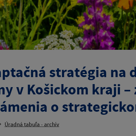
ptačná stratégia na
my v Košickom kraji – 
ámenia o strategic
Úradná tabuľa - archív