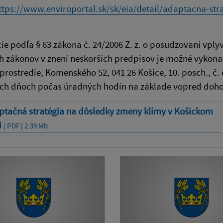
ttps://www.enviroportal.sk/sk/eia/detail/adaptacna-st
ie podľa § 63 zákona č. 24/2006 Z. z. o posudzovaní vply
h zákonov v znení neskorších predpisov je možné vykona
 prostredie, Komenského 52, 041 26 Košice, 10. posch., č
ch dňoch počas úradných hodín na základe vopred doh
ptačná stratégia na dôsledky zmeny klímy v Košickom
i
| PDF | 2.39 Mb