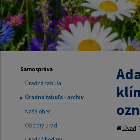
Ada
Samospráva
Úradná tabuľa
klí
Úradná tabuľa - archív
ozn
Naša obec
Obecný úrad
Úvod
Úradné hodiny