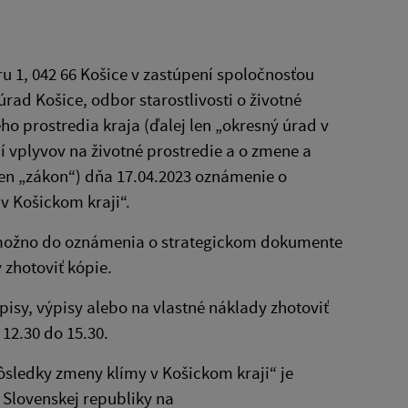
 1, 042 66 Košice v zastúpení spoločnosťou
úrad Košice, odbor starostlivosti o životné
ho prostredia kraja (ďalej len „okresný úrad v
ní vplyvov na životné prostredie a o zmene a
len „zákon“) dňa 17.04.2023 oznámenie o
v Košickom kraji“.
y možno do oznámenia o strategickom dokumente
 zhotoviť kópie.
isy, výpisy alebo na vlastné náklady zhotoviť
 12.30 do 15.30.
sledky zmeny klímy v Košickom kraji“ je
 Slovenskej republiky na