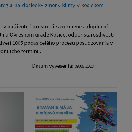
rategia-na-dosledky-zmeny-klimy-v-kosickom-
vov na životné prostredie a o zmene a doplnení
ť na Okresnom úrade Košice, odbor starostlivosti
. dverí 1005 počas celého procesu posudzovania v
odnutého termínu.
Dátum vyvesenia:
09.05.2023