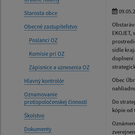
09.05.
Starosta obce
Obstaráva
Obecné zastupiteľstvo
EKOJET, s
Poslanci OZ
prostredi
sídle kra
Komisie pri OZ
doplnení 
strategic
Zápisnice a uznesenia OZ
Obec Úbr
Hlavný kontrolór
nahliadnu
Oznamovanie
Do strate
protispoločenskej činnosti
kópie od 
Školstvo
Oznámeni
Dokumenty
zverejnen