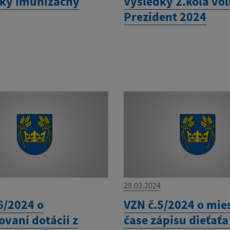
ky imunizačný
Výsledky 2.kola vol
Prezident 2024
28.03.2024
6/2024 o
VZN č.5/2024 o mie
vaní dotácií z
čase zápisu dieťaťa