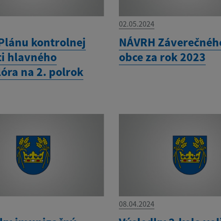
02.05.2024
Plánu kontrolnej
NÁVRH Záverečnéh
ti hlavného
obce za rok 2023
óra na 2. polrok
08.04.2024