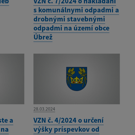
ieb
VZN č. 7/2024 o nakladaní
s komunálnymi odpadmi a
drobnými stavebnými
odpadmi na území obce
Úbrež
28.03.2024
ste a
VZN č. 4/2024 o určení
 na
výšky príspevkov od