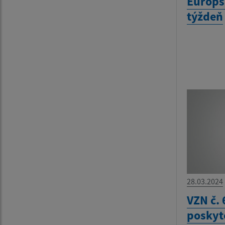
Európs
týždeň
28.03.2024
VZN č. 
poskyto