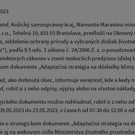
2023
teľ, Košický samosprávny kraj, Námestie Maratónu mieru
.r.o., Tehelná 19, 831 03 Bratislava, predložil na Okresný 
e, oddelenie ochrany prírody a vybraných zložiek životné
ja“), podľa § 5 ods. 1 zákona č. 24/2006 Z. z. o posudzova
niektorých zákonov v znení neskorších predpisov (ďalej 
kom dokumente „Adaptačná stratégia na dôsledky klímy 
ež, ako dotknutá obec, informuje verejnosť, kde a ked
ť, robiť si z neho odpisy, výpisy alebo na vlastné náklady
gického dokumentu možno nahliadnuť, robiť si z neho odp
09.05.2023 do 23.05.2023, v časoch od 07.30 do 12:00 a od
e o strategickom dokumente „Adaptačná stratégia na dô
é aj na webovom sídle Ministerstva životného prostredia